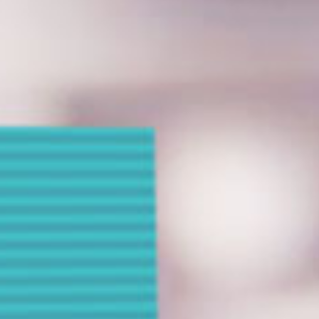
ل
ر
ئ
ي
س
ي