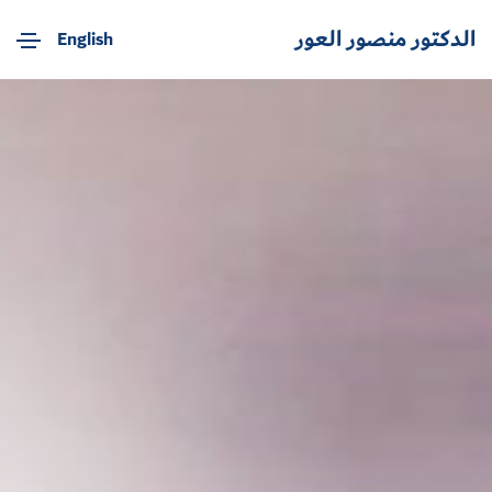
الدكتور منصور العور
English
ت
ج
ا
و
ز
إ
ل
ى
ا
ل
م
ح
ت
و
ى
ا