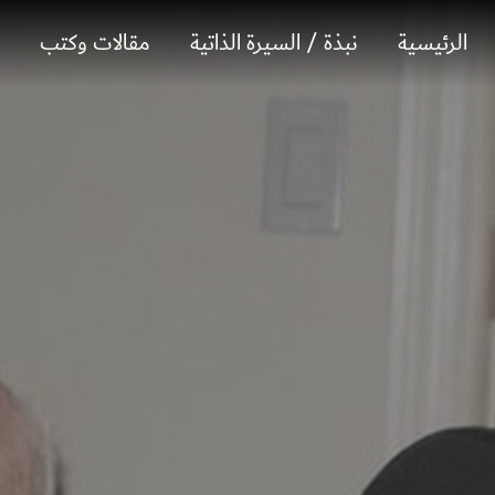
M
الرئيسية
نبذة / السيرة الذاتية
مقالات وكتب
a
i
n
M
e
n
u