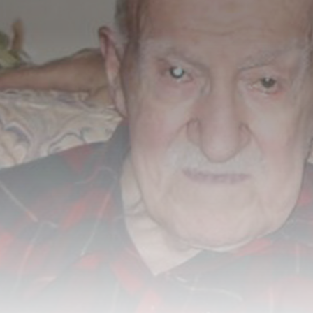
ي
س
ي