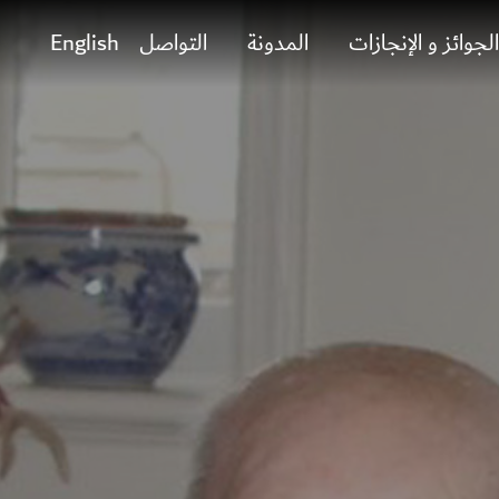
ت
الجوائز و الإنجازات
المدونة
التواصل
English
ج
ا
و
ز
إ
ل
ى
ا
ل
م
ح
ت
و
ى
ا
ل
ر
ئ