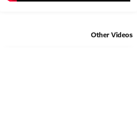
Other Videos